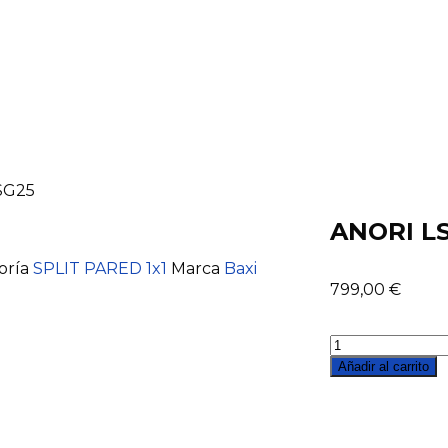
SG25
ANORI L
oría
SPLIT PARED 1x1
Marca
Baxi
799,00
€
Añadir al carrito