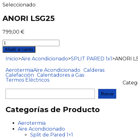
Seleccionado:
ANORI LSG25
799,00
€
Añadir al carrito
Inicio
>
Aire Acondicionado
>
SPLIT PARED 1x1
>
ANORI L
Aerotermia
Aire Acondicionado
Calderas
Calefacción
Calentadores a Gas
Termos Eléctricos
Categ
Buscar
Categorías de Producto
Aerotermia
Aire Acondicionado
Split de Pared 1×1