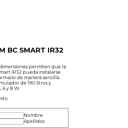
M BC SMART IR32
 dimensiones permiten que la
mart iR32 pueda instalarse
rmario de manera sencilla.
ulador de 190 litros y
 6 y 8 W.
sto
Nombre
Apellidos