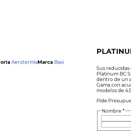
PLATINU
oría
Aerotermia
Marca
Baxi
Sus reducidas
Platinum BC S
dentro de un a
Gama con acum
modelos de 4.5,
Pide Presupue
Nombre
*