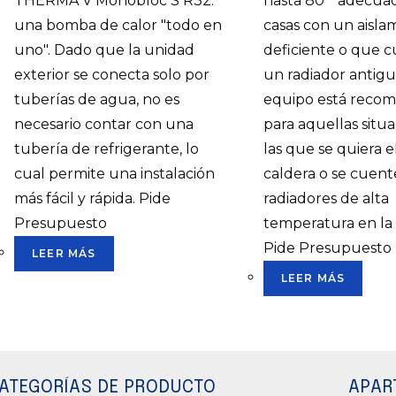
THERMA V Monobloc S R32:
hasta 80 ° adecua
una bomba de calor "todo en
casas con un aisla
uno". Dado que la unidad
deficiente o que 
exterior se conecta solo por
un radiador antigu
tuberías de agua, no es
equipo está reco
necesario contar con una
para aquellas situ
tubería de refrigerante, lo
las que se quiera e
cual permite una instalación
caldera o se cuent
más fácil y rápida. Pide
radiadores de alta
Presupuesto
temperatura en la i
Pide Presupuesto
LEER MÁS
LEER MÁS
ATEGORÍAS DE PRODUCTO
APAR