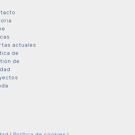
tacto
toria
me
cas
rtas actuales
ítica de
tión de
idad
yectos
nda
idad
|
Política de cookies |