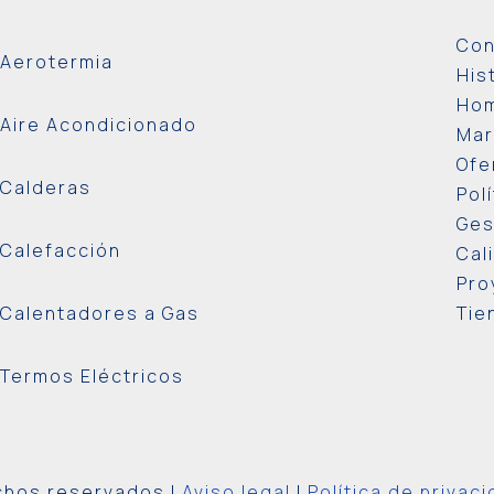
Con
Aerotermia
His
Ho
Aire Acondicionado
Mar
Ofe
Calderas
Pol
Ges
Calefacción
Cal
Pro
Calentadores a Gas
Tie
Termos Eléctricos
echos reservados |
Aviso legal
|
Política de privac