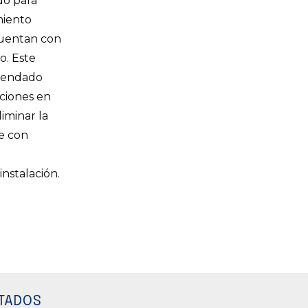
do para
miento
cuentan con
o. Este
mendado
aciones en
liminar la
e con
nstalación.
TADOS