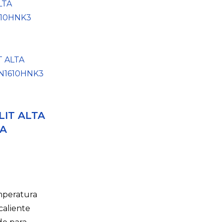
LIT ALTA
A
mperatura
caliente