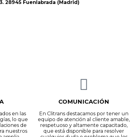
 3. 28945 Fuenlabrada (Madrid)
A
COMUNICACIÓN
dos en las
En Clitrans destacamos por tener un
gías, lo que
equipo de atención al cliente amable,
alaciones de
respetuoso y altamente capacitado,
ara nuestros
que está disponible para resolver
n amplia
cualquier duda o problema que los