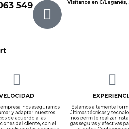
Visítanos en C/Leganés,
063 549
rt
VELOCIDAD
EXPERIENCI
 empresa, nos aseguramos
Estamos altamente forma
amar y adaptar nuestros
últimas técnicas y tecnolo
cios de acuerdo a las
nos permite realizar inst
ciones del cliente, con el
gas seguras y efectivas p
 cumplir con los horarios y
clientes. Contamos co